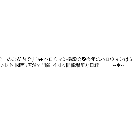
影会」のご案内です✨🦇ハロウィン撮影会🎃今年のハロウィン
西5店舗で開催 ◁◁◁開催場所と日程 ┈┈••✼••┈┈••✼●Spa