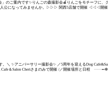
影会」のご案内です✨りんごの森撮影会🍎りんごをモチーフに
ってみませんか。▷▷▷ 関西5店舗で開催 ◁◁◁開催場所と日程 ┈┈
＼ ✨アニバーサリー撮影会✨ ／5周年を迎えるDog Cafe&Sa
lon Cheriさまのみで開催 /／開催場所と日程 ┈┈••✼••┈┈••✼●D