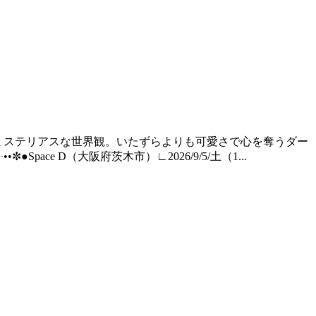
はミステリアスな世界観。いたずらよりも可愛さで心を奪うダー
ce D（大阪府茨木市）∟2026/9/5/土（1...