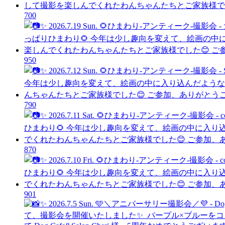
70
0
95
0
79
0
87
0
90
1