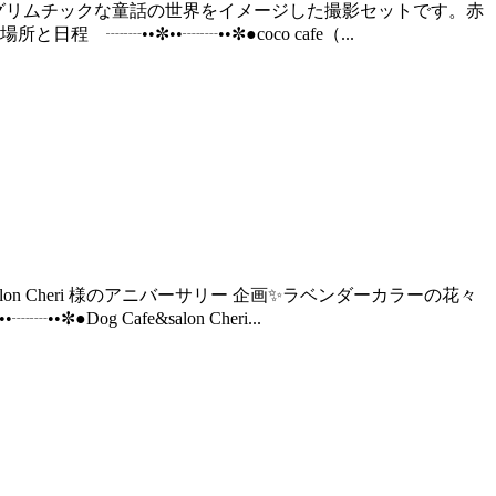
、グリムチックな童話の世界をイメージした撮影セットです。赤
••✼••┈┈••✼●coco cafe（...
lon Cheri 様のアニバーサリー 企画✨ラベンダーカラーの花々
og Cafe&salon Cheri...