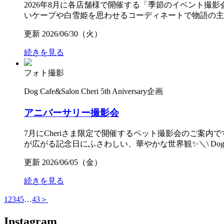
2026年8月に各店舗様で開催する「季節のイベント撮
いケープや白雪姫を思わせるコーディネートで物語の主人公にな
更新 2026/06/30（火）
続きを見る
フォト撮影
Dog Cafe&Salon Cheri 5th Aniversary企画
アニバーサリー撮影会
7月にCheriさま限定で開催するペット撮影会のご案内です。
が広がる記念日にふさわしい、華やかな世界観✨＼\ Dog Cafe＆Sa
更新 2026/06/05（金）
続きを見る
1
2
3
4
5
…
43
＞
Instagram